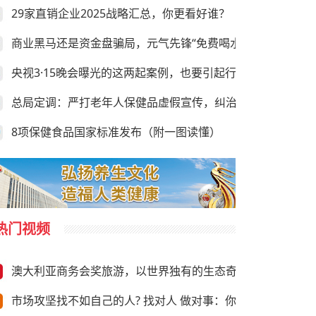
29家直销企业2025战略汇总，你更看好谁？
商业黑马还是资金盘骗局，元气先锋“免费喝水赚钱”靠谱吗？
央视3·15晚会曝光的这两起案例，也要引起行业的足够重视
总局定调：严打老年人保健品虚假宣传，纠治违规异地执法
8项保健食品国家标准发布（附一图读懂）
热门视频
澳大利亚商务会奖旅游，以世界独有的生态奇观与前沿商务资
市场攻坚找不如自己的人? 找对人 做对事：你需要“向上”推荐