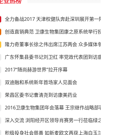
企业热榜
全力备战2017 天津权健队奔赴深圳展开第一阶段冬训
创造直销典范 卫康生物集团康之原系统举行授旗仪式
隆力奇董事长徐之伟出席江苏两会 众多媒体争相采访
广东怀集县委书记刘卫红 率党政代表团到访康美药业
2017“随尚赫游世界”拉开序幕
双迪融和系统新年首场家人见面会
荣昌区委书记曹清尧到访康美药业
2016卫康生物集团年会落幕 王宗继作战略部署
深入交流 浏阳经开区领导肖赛男一行莅临绿之韵考察
积极投身社会慈善 如新麦欧文再获上海白玉兰纪念奖