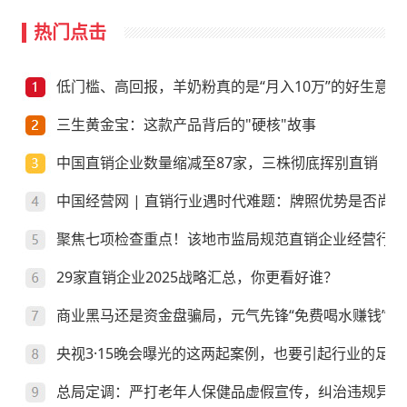
热门点击
低门槛、高回报，羊奶粉真的是“月入10万”的好生意？
三生黄金宝：这款产品背后的"硬核"故事
中国直销企业数量缩减至87家，三株彻底挥别直销
中国经营网 | 直销行业遇时代难题：牌照优势是否尚存
聚焦七项检查重点！该地市监局规范直销企业经营行为
29家直销企业2025战略汇总，你更看好谁？
商业黑马还是资金盘骗局，元气先锋“免费喝水赚钱”靠
央视3·15晚会曝光的这两起案例，也要引起行业的足够
总局定调：严打老年人保健品虚假宣传，纠治违规异地