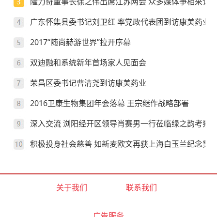
隆力奇董事长徐之伟出席江苏两会 众多媒体争相采访
广东怀集县委书记刘卫红 率党政代表团到访康美药业
2017“随尚赫游世界”拉开序幕
双迪融和系统新年首场家人见面会
荣昌区委书记曹清尧到访康美药业
2016卫康生物集团年会落幕 王宗继作战略部署
深入交流 浏阳经开区领导肖赛男一行莅临绿之韵考察
积极投身社会慈善 如新麦欧文再获上海白玉兰纪念奖
关于我们
联系我们
广告服务