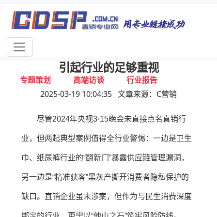
首页
独家报道
行业动态
企业资讯
专家视点
视频新闻
央视3·15晚会曝光的这两起案例，也要
引起行业的足够重视
专题策划
高端访谈
行业报告
2025-03-19 10:04:35 文章来源：C营销
打击违规
联系我们
尽管2024年央视3·15晚会未直接点名直销行
业，但两起典型案例值得全行业警惕：一边是卫生
巾、纸尿裤行业的“翻新门”暴露供应链管理漏洞，
另一边是“精准获客”黑灰产撕开消费者隐私保护的
缺口。直销企业虽未涉案，但作为与民生消费深度
绑定的行业，更需以“他山之石”筑牢风险防线。