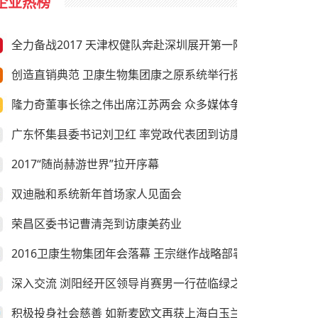
企业热榜
全力备战2017 天津权健队奔赴深圳展开第一阶段冬训
创造直销典范 卫康生物集团康之原系统举行授旗仪式
隆力奇董事长徐之伟出席江苏两会 众多媒体争相采访
广东怀集县委书记刘卫红 率党政代表团到访康美药业
2017“随尚赫游世界”拉开序幕
双迪融和系统新年首场家人见面会
荣昌区委书记曹清尧到访康美药业
2016卫康生物集团年会落幕 王宗继作战略部署
深入交流 浏阳经开区领导肖赛男一行莅临绿之韵考察
积极投身社会慈善 如新麦欧文再获上海白玉兰纪念奖