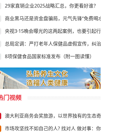
29家直销企业2025战略汇总，你更看好谁？
商业黑马还是资金盘骗局，元气先锋“免费喝水赚钱”靠谱吗？
央视3·15晚会曝光的这两起案例，也要引起行业的足够重视
总局定调：严打老年人保健品虚假宣传，纠治违规异地执法
8项保健食品国家标准发布（附一图读懂）
热门视频
澳大利亚商务会奖旅游，以世界独有的生态奇观与前沿商务资
市场攻坚找不如自己的人? 找对人 做对事：你需要“向上”推荐