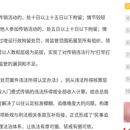
导传销活动的，处十日以上十五日以下拘留；情节较轻
骗他人参加传销活动的，处五日以上十日以下拘留；情
通过增设行政拘留处罚，将监管范围拓展至所有组织、领
需以人数和层级为前提，实现了对传销违法行为“打早打
监管的漏洞和不足。
政处罚案件违法所得认定办法》，则从违法所得核算层
取入门费式传销的违法所得按全部收入计算。结合总局
底解决了以往认定标准模糊、追缴难度大的问题，构建
两项新规与刑法相关条款互补衔接，正式形成了“民事追
治理法治体系，让执法有章可循、惩戒有据可依。