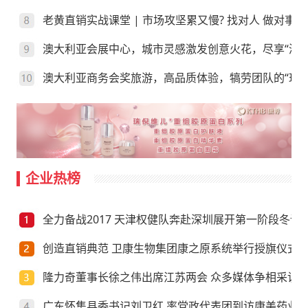
老黄直销实战课堂 | 市场攻坚累又慢? 找对人 做对事
澳大利亚会展中心，城市灵感激发创意火花，尽享“澳”
澳大利亚商务会奖旅游，高品质体验，犒劳团队的“玩”
企业热榜
全力备战2017 天津权健队奔赴深圳展开第一阶段冬训
创造直销典范 卫康生物集团康之原系统举行授旗仪式
隆力奇董事长徐之伟出席江苏两会 众多媒体争相采访
广东怀集县委书记刘卫红 率党政代表团到访康美药业