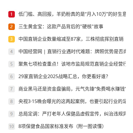
低门槛、高回报，羊奶粉真的是“月入10万”的好生意？
三生黄金宝：这款产品背后的"硬核"故事
中国直销企业数量缩减至87家，三株彻底挥别直销
中国经营网 | 直销行业遇时代难题：牌照优势是否尚存
聚焦七项检查重点！该地市监局规范直销企业经营行为
29家直销企业2025战略汇总，你更看好谁？
商业黑马还是资金盘骗局，元气先锋“免费喝水赚钱”靠
央视3·15晚会曝光的这两起案例，也要引起行业的足够
总局定调：严打老年人保健品虚假宣传，纠治违规异地
8项保健食品国家标准发布（附一图读懂）