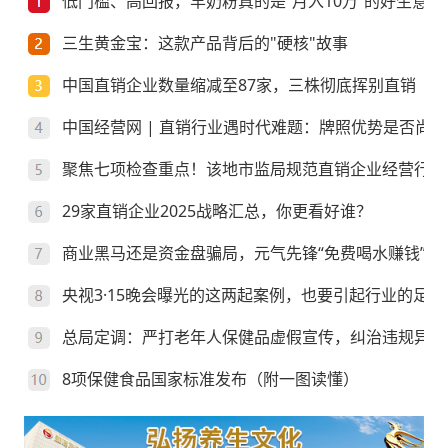
低门槛、高回报，羊奶粉真的是“月入10万”的好生意？
三生黄金宝：这款产品背后的"硬核"故事
中国直销企业数量缩减至87家，三株彻底挥别直销
中国经营网 | 直销行业遇时代难题：牌照优势是否尚存
聚焦七项检查重点！该地市监局规范直销企业经营行为
29家直销企业2025战略汇总，你更看好谁？
商业黑马还是资金盘骗局，元气先锋“免费喝水赚钱”靠
央视3·15晚会曝光的这两起案例，也要引起行业的足够
总局定调：严打老年人保健品虚假宣传，纠治违规异地
8项保健食品国家标准发布（附一图读懂）