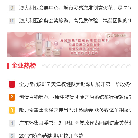
澳大利亚会展中心，城市灵感激发创意火花，尽享“澳”
澳大利亚商务会奖旅游，高品质体验，犒劳团队的“玩”
企业热榜
全力备战2017 天津权健队奔赴深圳展开第一阶段冬训
创造直销典范 卫康生物集团康之原系统举行授旗仪式
隆力奇董事长徐之伟出席江苏两会 众多媒体争相采访
广东怀集县委书记刘卫红 率党政代表团到访康美药业
2017“随尚赫游世界”拉开序幕