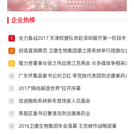
企业热榜
全力备战2017 天津权健队奔赴深圳展开第一阶段冬训
创造直销典范 卫康生物集团康之原系统举行授旗仪式
隆力奇董事长徐之伟出席江苏两会 众多媒体争相采访
广东怀集县委书记刘卫红 率党政代表团到访康美药业
2017“随尚赫游世界”拉开序幕
双迪融和系统新年首场家人见面会
荣昌区委书记曹清尧到访康美药业
2016卫康生物集团年会落幕 王宗继作战略部署