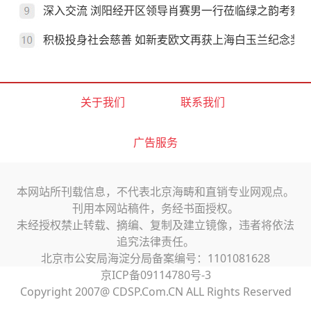
深入交流 浏阳经开区领导肖赛男一行莅临绿之韵考察
积极投身社会慈善 如新麦欧文再获上海白玉兰纪念奖
关于我们
联系我们
广告服务
本网站所刊载信息，不代表北京海畴和直销专业网观点。
刊用本网站稿件，务经书面授权。
未经授权禁止转载、摘编、复制及建立镜像，违者将依法
追究法律责任。
北京市公安局海淀分局备案编号：1101081628
京ICP备09114780号-3
Copyright 2007@ CDSP.Com.CN ALL Rights Reserved