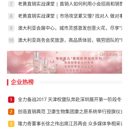
老黄直销实战课堂 | 直销人如何利用小会招商和销售？
老黄直销实战课堂 | 市场攻坚累又慢? 找对人 做对事
澳大利亚会展中心，城市灵感激发创意火花，尽享“澳”
澳大利亚商务会奖旅游，高品质体验，犒劳团队的“玩”
企业热榜
全力备战2017 天津权健队奔赴深圳展开第一阶段冬训
创造直销典范 卫康生物集团康之原系统举行授旗仪式
隆力奇董事长徐之伟出席江苏两会 众多媒体争相采访