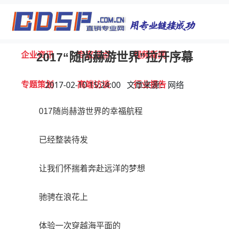
首页
独家报道
行业动态
企业资讯
专家视点
视频新闻
2017“随尚赫游世界”拉开序幕
专题策划
高端访谈
行业报告
2017-02-10 15:24:00 文章来源：网络
017随尚赫游世界的幸福航程
打击违规
联系我们
已经整装待发
让我们怀揣着奔赴远洋的梦想
驰骋在浪花上
体验一次穿越海平面的