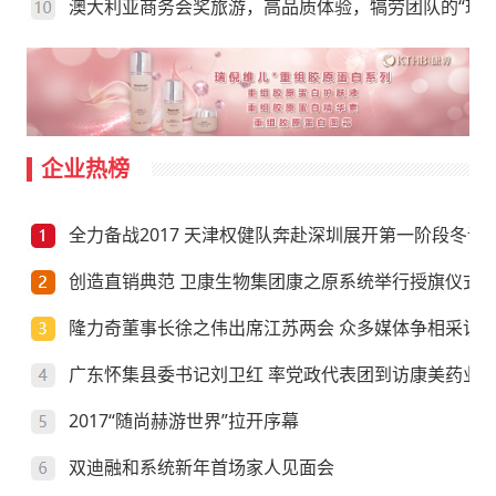
澳大利亚商务会奖旅游，高品质体验，犒劳团队的“玩”
企业热榜
全力备战2017 天津权健队奔赴深圳展开第一阶段冬训
创造直销典范 卫康生物集团康之原系统举行授旗仪式
隆力奇董事长徐之伟出席江苏两会 众多媒体争相采访
广东怀集县委书记刘卫红 率党政代表团到访康美药业
2017“随尚赫游世界”拉开序幕
双迪融和系统新年首场家人见面会