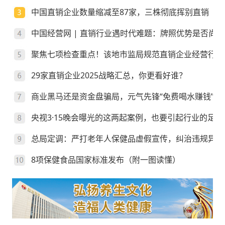
中国直销企业数量缩减至87家，三株彻底挥别直销
中国经营网 | 直销行业遇时代难题：牌照优势是否尚存
聚焦七项检查重点！该地市监局规范直销企业经营行为
29家直销企业2025战略汇总，你更看好谁？
商业黑马还是资金盘骗局，元气先锋“免费喝水赚钱”靠
央视3·15晚会曝光的这两起案例，也要引起行业的足够
总局定调：严打老年人保健品虚假宣传，纠治违规异地
8项保健食品国家标准发布（附一图读懂）